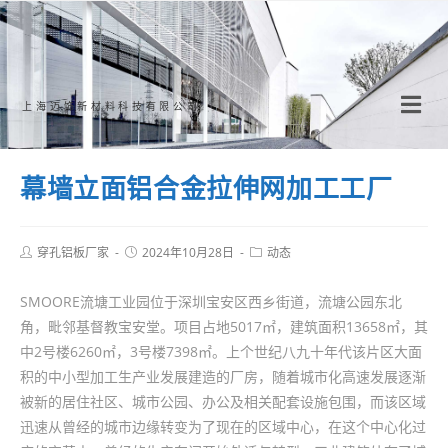
Skip
to
content
上海迈饰新材料科技有限公司
幕墙立面铝合金拉伸网加工工厂
Post
Post
Post
穿孔铝板厂家
2024年10月28日
动态
author:
published:
category:
SMOORE流塘工业园位于深圳宝安区西乡街道，流塘公园东北
角，毗邻基督教宝安堂。项目占地5017㎡，建筑面积13658㎡，其
中2号楼6260㎡，3号楼7398㎡。上个世纪八九十年代该片区大面
积的中小型加工生产业发展建造的厂房，随着城市化高速发展逐渐
被新的居住社区、城市公园、办公及相关配套设施包围，而该区域
迅速从曾经的城市边缘转变为了现在的区域中心，在这个中心化过