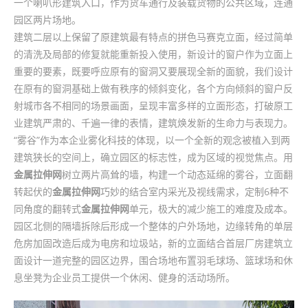
一个喇叭形建筑入口，作为货车通行及装载货物的公共区域，连通
园区两片场地。
建筑二层以上保留了原建筑最有特点的拼色马赛克立面，经过简单
的清洗及局部的修复就能重新投入使用，新设计的窗户作为立面上
重要的要素，既要呼应原有的窗洞又要展现全新的面貌，我们设计
在原有的窗洞基础上做有秩序的倾斜变化，各个方向倾斜的窗户反
射城市各不相同的场景画面，呈现丰富多样的立面形态，打破原工
业建筑严肃的、千遍一律的表情，建筑焕发新的生命力与表现力。
“雾谷”作为本企业雾化科技的体现，以一个全新的观念被植入到两
建筑狭长的空间上，确立园区的标志性，成为区域的视觉焦点。用
金属拉伸网
树立两片高耸的墙，构建一个动态延绵的雾谷，立面翻
转起伏的
金属拉伸网
巧妙的结合室内采光及视线需求，定制6种不
同角度的翻转式
金属拉伸网
单元，极大的减少施工的难度及成本。
园区北侧的隔墙拆除后形成一个整体的户外场地，边缘转角的单层
危房加固改造后成为电房和垃圾站，新的立面结合首层厂房建筑立
面设计一道完整的园区边界，围合场地布置羽毛球场、篮球场和休
息坐凳为企业员工提供一个休闲、健身的活动场所。