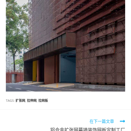
TAGS:
扩张网
,
拉伸网
,
拉网板
Read
在下一篇文章
more
铝合金扩张网幕墙装饰网板定制工厂