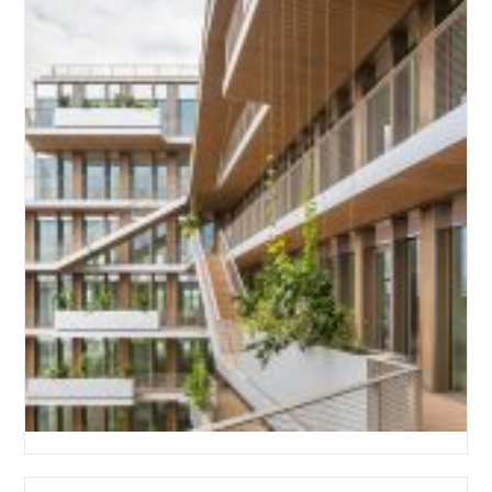
色
烤
漆
铝
拉
网
板/
拉
伸
网
楼
梯
防
护
网