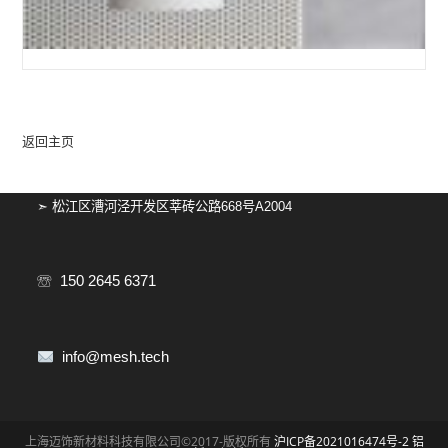
清
新
自
然
的
面
返回主页
包
店
➣ 松江区漕河泾开发区莘砖公路668号A2004
☏ 150 2645 6371
info@mesh.tech
上海迈饰新材料科技有限公司©2017-版权所有
沪ICP备2021016474号-2
铝