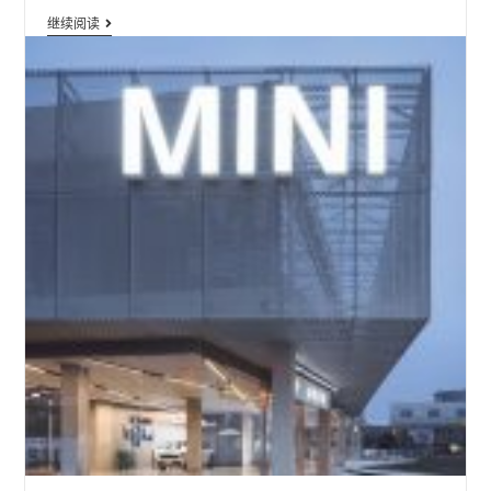
铝
继续阅读
合
金
扩
张
网
幕
墙
装
饰
网
板
定
制
工
厂