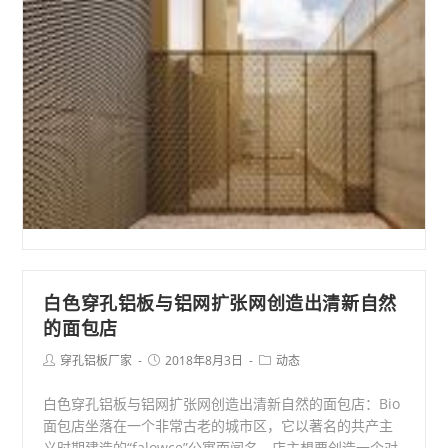
住
宅
立
面
白色穿孔铝板与铝网扩张网创造出清新自然
的面包店
Post
Post
Post
穿孔铝板厂家
2018年8月3日
动态
author:
published:
category:
白色穿孔铝板与铝网扩张网创造出清新自然的面包店：Bio
面包店坐落在一个非常古老的城市区，它以著名的共产主
义时期建造的“falowce”公寓而闻名。店主想要创造一个对