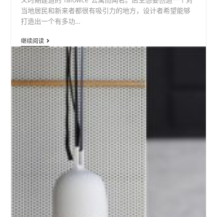
当地居民和新来者都很有吸引力的地方，设计者希望能够
打造出一个有多功…
白
继续阅读
色
穿
孔
铝
板
与
铝
网
扩
张
网
创
造
出