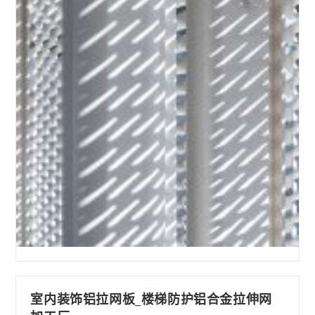
板
桥
面
防
护
栏
_
金
属
装
饰
网
室内装饰铝拉网板_楼梯防护铝合金拉伸网