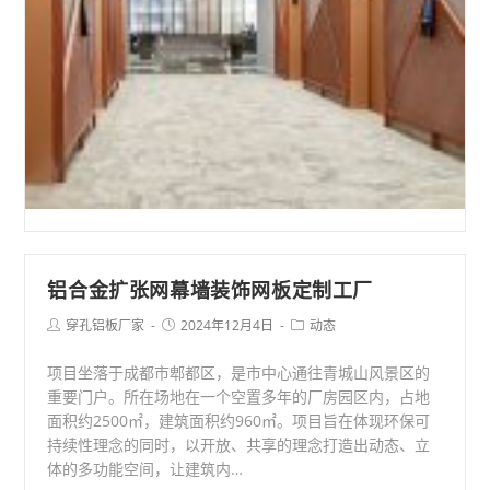
合
金
扩
张
网
隔
断
墙
面
装
饰
铝合金扩张网幕墙装饰网板定制工厂
网
Post
Post
Post
穿孔铝板厂家
2024年12月4日
动态
author:
published:
category:
项目坐落于成都市郫都区，是市中心通往青城山风景区的
重要门户。所在场地在一个空置多年的厂房园区内，占地
面积约2500㎡，建筑面积约960㎡。项目旨在体现环保可
持续性理念的同时，以开放、共享的理念打造出动态、立
体的多功能空间，让建筑内…