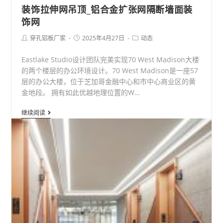
装饰拉伸网吊顶_铝合金扩张网隔断墙面装
饰网
Post
Post
Post
穿孔铝板厂家
2025年4月27日
动态
author:
published:
category:
Eastlake Studio设计团队完美实现70 West Madison大楼
的两个楼层的办公环境设计。70 West Madison是一座57
层的办公大楼，位于芝加哥金融中心和市中心商业区的黄
金地段。 拥有如此优越地理位置的W…
装
继续阅读
饰
拉
伸
网
吊
顶
_
铝