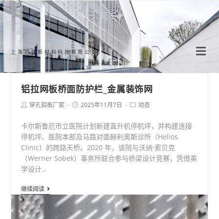
Skip
to
content
上海迈饰新材料科技有限公司
铝拉网板桥面防护栏_金属装饰网
Post
Post
Post
穿孔铝板厂家
2025年11月7日
动态
author:
published:
category:
卡尔斯鲁厄市立医院计划新建直升机停机坪，并构建连接
停机坪、医院本部及马路对面赫利奥斯诊所（Helios
Clinic）的跨路天桥。2020 年，该院与沃纳·索贝克
（Werner Sobek）事务所联合参与桥梁设计竞赛，凭借美
学设计…
铝
继续阅读
拉
网