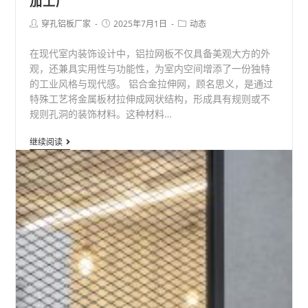
加工厂
Post
Post
Post
穿孔铝板厂家
2025年7月1日
动态
author:
published:
category:
在现代室内装饰设计中，铝拉网板不仅具备美观大方的外
观，还兼具实用性与功能性，为室内空间增添了一份独特
的工业风格与现代感。 铝合金拉伸网，顾名思义，是通过
特殊工艺将金属板材拉伸成网状结构，形成具有规则或不
规则孔洞的装饰材料。这种材料…
室
继续阅读
内
装
饰
铝
拉
网
板
_
楼