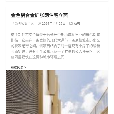
金色铝合金扩张网住宅立面
Post
Post
Post
穿孔铝板厂家
2024年11月25日
动态
author:
published:
category:
这个新住宅综合体位于葡萄牙中部小城莱里亚的米尔提雷
斯街，它夹在一条宽阔的现代大道与一条通往城市历史区
的狭窄老街之间。该项目结合了对一座现有小房子的翻新
与新扩建，设有七个公寓以及一个共享的私人停车区。这
座四层建筑在这两种城市环境之间…
金
继续阅读
色
铝
合
金
扩
张
网