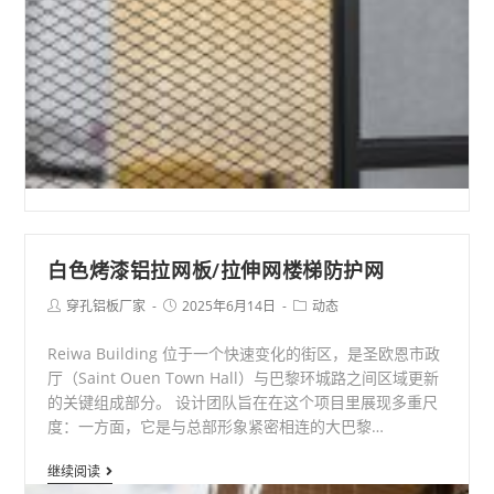
梯
防
护
铝
合
金
拉
伸
网
加
白色烤漆铝拉网板/拉伸网楼梯防护网
工
Post
Post
Post
穿孔铝板厂家
2025年6月14日
动态
厂
author:
published:
category:
Reiwa Building 位于一个快速变化的街区，是圣欧恩市政
厅（Saint Ouen Town Hall）与巴黎环城路之间区域更新
的关键组成部分。 设计团队旨在在这个项目里展现多重尺
度：一方面，它是与总部形象紧密相连的大巴黎…
白
继续阅读