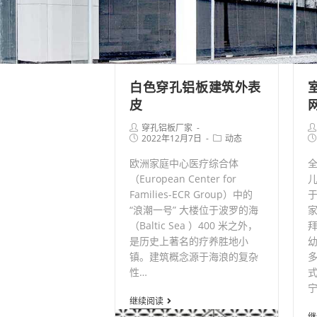
白色穿孔铝板建筑外表
皮
Post
Po
穿孔铝板厂家
author:
Post
Post
au
Po
2022年12月7日
动态
published:
category:
pu
欧洲家庭中心医疗综合体
全
（European Center for
儿
Families-ECR Group）中的
“浪潮一号” 大楼位于波罗的海
（Baltic Sea ）400 米之外，
是历史上著名的疗养胜地小
幼
镇。建筑概念源于海浪的复杂
多
性…
宁
白
继续阅读
继