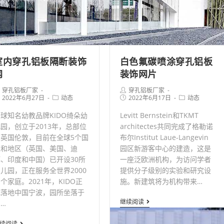
室内穿孔铝板隔断装饰
白色氟碳喷涂穿孔铝板
网
装饰网片
st
Post
穿孔铝板厂家
穿孔铝板厂家
thor:
st
Post
author:
Post
Post
2022年6月27日
动态
2022年6月17日
动态
blished:
category:
published:
category:
球知名幼教品牌KIDO绮朵幼
Levitt Bernstein和TKMT
园，创立于2013年，总部位
architectes共同完成了格勒诺
于英国伦敦，目前在全球5个国
布尔Institut Laue-Langevin
家和地区（英国、美国、迪
园区新游客中心的建造，这是
拜、印度和中国）已开设30所
一座泛欧洲机构，为访问学者
儿园，正在服务全世界2000
提供分子级别的实验和研究设
个家庭。2021年，KIDO正
施。新建筑将为机构带来…
式落地中国宁波，园所坐落于
白
继续阅读
…
色
室
续阅读