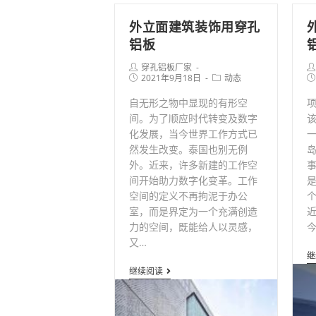
外立面建筑装饰用穿孔
铝板
Post
Po
穿孔铝板厂家
author:
Post
Post
au
Po
2021年9月18日
动态
published:
category:
pu
自无形之物中显现的有形空
间。为了顺应时代转变及数字
化发展，当今世界工作方式已
然发生改变。泰国也别无例
岛
外。近来，许多新建的工作空
事
间开始助力数字化变革。工作
空间的定义不再拘泥于办公
室，而是界定为一个充满创造
力的空间，既能给人以灵感，
又…
继
外
继续阅读
立
面