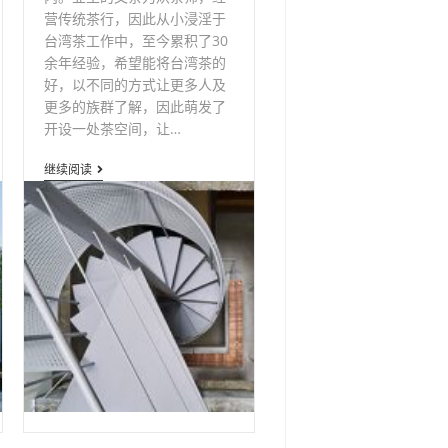
营传统茶行，因此从小浸淫于
台湾茶工作中，至今累积了30
余年经验，希望能将台湾茶的
好，以不同的方式让更多人及
更多的族群了解，因此萌发了
开设一处茶空间，让…
穿
继续阅读
孔
铝
板
_
冲
孔
板
楼
梯
防
护