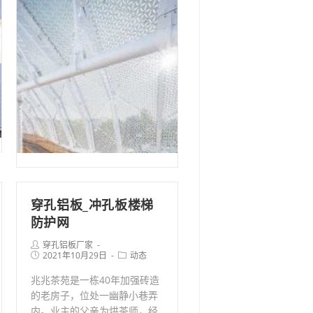
筑
外
立
面
的
白
色
穿
孔
铝
板
装
穿孔铝板_冲孔板楼梯
饰
防护网
网
板
Post
穿孔铝板厂家
author:
Post
Post
2021年10月29日
动态
published:
category:
兆兆茶苑是一栋40年加强砖造
的老房子，位处一幽静小巷弄
内。业主的父亲为烘茶师，经