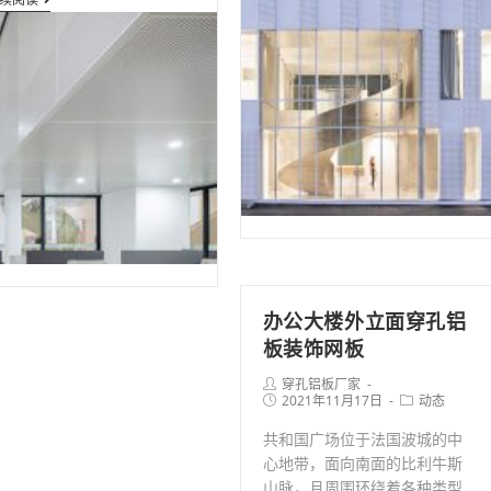
氟
内
碳
穿
喷
孔
涂
铝
穿
板
孔
隔
铝
断
板
装
装
饰
饰
网
网
片
办公大楼外立面穿孔铝
板装饰网板
Post
穿孔铝板厂家
author:
Post
Post
2021年11月17日
动态
published:
category:
共和国广场位于法国波城的中
心地带，面向南面的比利牛斯
山脉，且周围环绕着各种类型