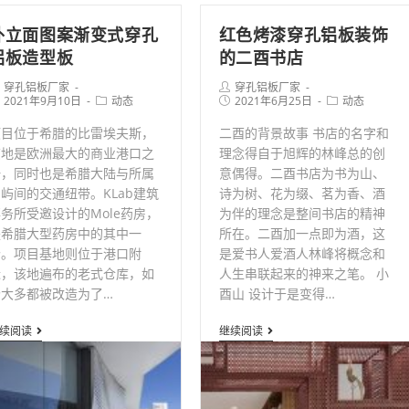
饰
外立面图案渐变式穿孔
红色烤漆穿孔铝板装饰
网
铝板造型板
的二酉书店
板
st
Post
穿孔铝板厂家
穿孔铝板厂家
thor:
st
Post
author:
Post
Post
2021年9月10日
动态
2021年6月25日
动态
blished:
category:
published:
category:
项目位于希腊的比雷埃夫斯，
二酉的背景故事 书店的名字和
该地是欧洲最大的商业港口之
理念得自于旭辉的林峰总的创
一，同时也是希腊大陆与所属
意偶得。二酉书店为书为山、
屿间的交通纽带。KLab建筑
诗为树、花为缀、茗为香、酒
务所受邀设计的Mole药房，
为伴的理念是整间书店的精神
是希腊大型药房中的其中一
所在。二酉加一点即为酒，这
个。项目基地则位于港口附
是爱书人爱酒人林峰将概念和
近，该地遍布的老式仓库，如
人生串联起来的神来之笔。 小
今大多都被改造为了…
酉山 设计于是变得…
外
红
续阅读
继续阅读
立
色
面
烤
图
漆