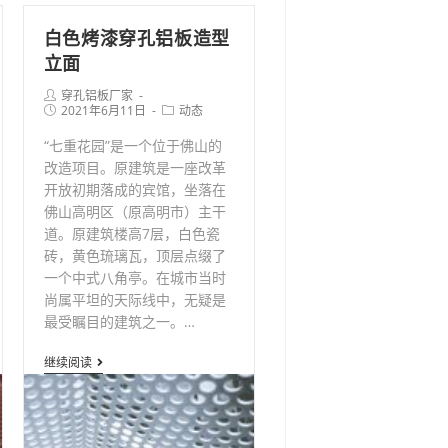
网
白色烤漆穿孔铝板造型
立面
Post
穿孔铝板厂家
author:
Post
Post
2021年6月11日
动态
published:
category:
“七重花园”是一个位于佛山的
改造项目。原建筑是一座改革
开放初期落成的宾馆，坐落在
佛山高明区（原高明市）主干
道。原建筑楼高7层，白色瓷
砖，黄色琉璃瓦，顶层点缀了
一个中式八角亭。在城市当时
尚属平坦的天际线中，无疑是
最受瞩目的建筑之一。…
白
继续阅读
色
烤
漆