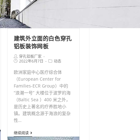
建筑外立面的白色穿孔
铝板装饰网板
Post
穿孔铝板厂家
author:
Post
Post
2022年6月7日
动态
published:
category:
欧洲家庭中心医疗综合体
（European Center for
Families-ECR Group）中的
“浪潮一号” 大楼位于波罗的海
（Baltic Sea ）400 米之外，
是历史上著名的疗养胜地小
镇。建筑概念源于海浪的复杂
性…
建
继续阅读