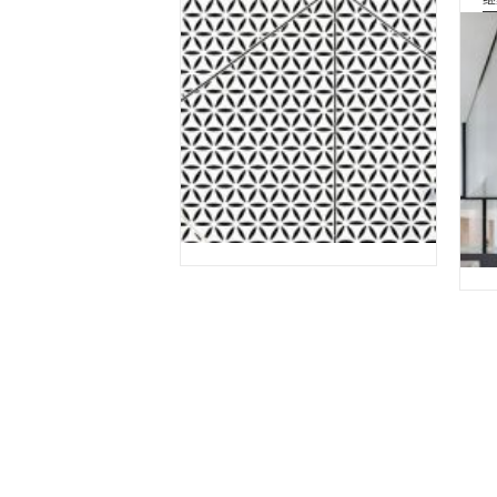
色
穿
孔
铝
板
建
筑
外
表
皮