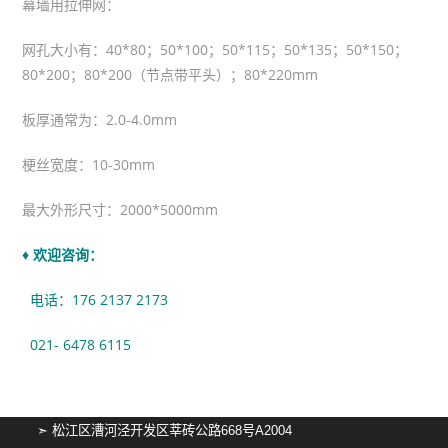
幕墙用拉伸网：
网孔大小有：40*80；50*100；50*115；50*135；50*150；
80*200；80*200（节点带平头）；80*220mm
板厚通常为：2.0-4.0mm
梗丝宽度：10-30mm
最大外形尺寸：2000*5000mm
♦ 欢迎咨询：
电话：176 2137 2173
021- 6478 6115
➣ 松江区漕河泾开发区莘砖公路668号A2004