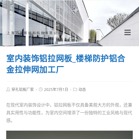
Skip
to
content
上海迈饰新材料科技有限公司
室内装饰铝拉网板_楼梯防护铝合
金拉伸网加工厂
Post
Post
Post
穿孔铝板厂家
2025年7月1日
动态
author:
published:
category:
在现代室内装饰设计中，铝拉网板不仅具备美观大方的外观，还兼
具实用性与功能性，为室内空间增添了一份独特的工业风格与现代
感。