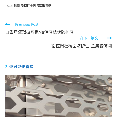
TAGS:
铝网
,
铝网扩张网
,
铝网拉伸网
Read
Previous Post
more
白色烤漆铝拉网板/拉伸网楼梯防护网
在下一篇文章
articles
铝拉网板桥面防护栏_金属装饰网
你可能也喜欢