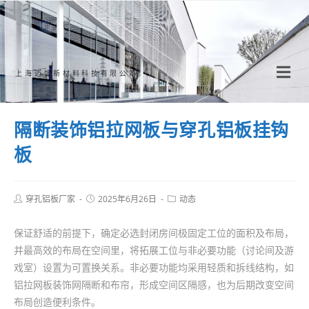
Skip
to
content
上海迈饰新材料科技有限公司
隔断装饰铝拉网板与穿孔铝板挂钩
板
Post
Post
Post
穿孔铝板厂家
2025年6月26日
动态
author:
published:
category:
保证舒适的前提下，确定必选封闭房间极固定工位的面积及布局，
并最高效的布局在空间里，将拓展工位与非必要功能（讨论间及游
戏室）设置为可置换关系。非必要功能均采用轻质和拆线结构，如
铝拉网板装饰网隔断和布帘，形成空间区隔感，也为后期改变空间
布局创造便利条件。