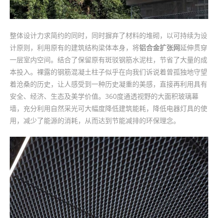
整体设计力求简约的同时，同时摒弃了材料的堆砌，以可持续为设
计原则，利用原有的建筑结构梁体本身，将
铝合金扩张网
延伸贯穿
一层室内空间。结合了保留原有斑驳钢筋水泥柱，节省了大量的成
本投入。裸露的钢筋混凝土柱子似乎在向我们诉说着曾孤独地守望
着沧桑的历史，让人感受到一种历史凝重的美感，直接再利用具有
安全、经济、生态及美学价值。360度通透视野的大面积玻璃幕
墙，充分利用自然采光可大幅度降低建筑能耗，降低电器灯具的使
用，减少了能源的消耗，从而达到节能减排的环保理念。