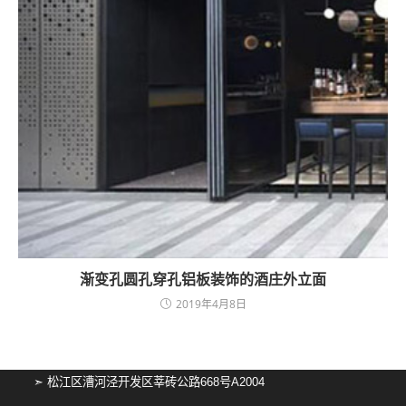
渐变孔圆孔穿孔铝板装饰的酒庄外立面
2019年4月8日
➣ 松江区漕河泾开发区莘砖公路668号A2004