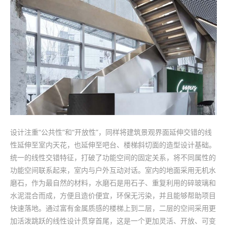
设计注重“公共性”和“开放性”，同样将建筑景观界面延伸交错的线
性延伸至室内天花，也延伸至吧台、楼梯斜切面的造型设计基础。
统一的线性交错特征，打破了功能空间的固定关系，将不同属性的
功能空间联系起来，室内与户外互动对话。室内的地面采用无机水
磨石，作为最自然的材料，水磨石是用石子、重复利用的碎玻璃和
水泥混合而成，方便且造价便宜，环保无污染，并且能够帮助项目
快速落地。通过富有金属质感的楼梯上到二层，二层的空间采用更
加活泼跳跃的线性设计贯穿首尾，这是一个更加灵活、开放、可变