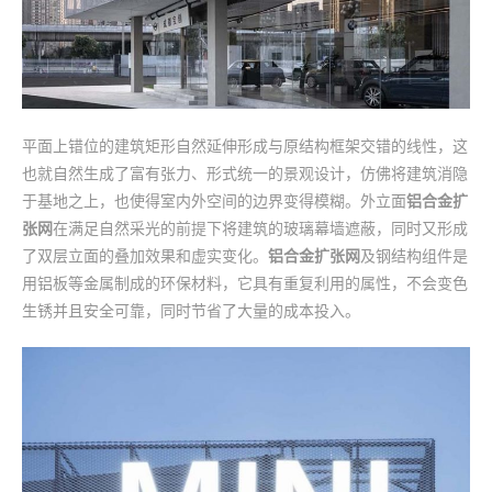
平面上错位的建筑矩形自然延伸形成与原结构框架交错的线性，这
也就自然生成了富有张力、形式统一的景观设计，仿佛将建筑消隐
于基地之上，也使得室内外空间的边界变得模糊。外立面
铝合金扩
张网
在满足自然采光的前提下将建筑的玻璃幕墙遮蔽，同时又形成
了双层立面的叠加效果和虚实变化。
铝合金扩张网
及钢结构组件是
用铝板等金属制成的环保材料，它具有重复利用的属性，不会变色
生锈并且安全可靠，同时节省了大量的成本投入。