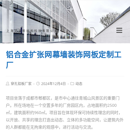
Skip
to
content
上海迈饰新材料科技有限公司
铝合金扩张网幕墙装饰网板定制工
厂
Post
Post
Post
穿孔铝板厂家
2024年12月4日
动态
author:
published:
category:
项目坐落于成都市郫都区，是市中心通往青城山风景区的重要门
户。所在场地在一个空置多年的厂房园区内，占地面积约2500
㎡，建筑面积约960㎡。项目旨在体现环保可持续性理念的同时，
以开放、共享的理念打造出动态、立体的多功能空间，让建筑内外
的人群都能在无拘束的观感中，进行活动与交流。