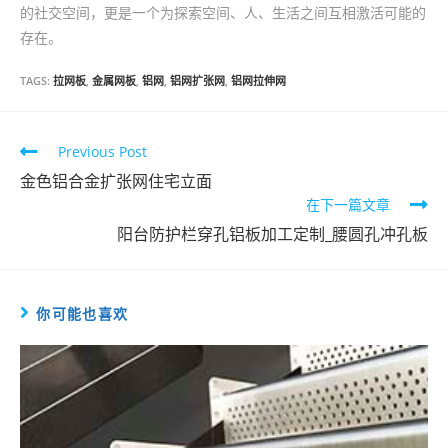
的社交空间，更是一个为探索空间、人、生活之间互相激活可能的
存在。
TAGS:
拉网板
,
金属网板
,
铝网
,
铝网扩张网
,
铝网拉伸网
Read
Previous Post
more
金色铝合金扩张网住宅立面
在下一篇文章
articles
阳台防护栏穿孔铝板加工定制_腰圆孔冲孔板
你可能也喜欢