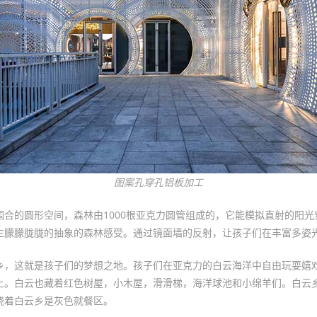
图案孔穿孔铝板加工
围合的圆形空间，森林由1000根亚克力圆管组成的，它能模拟直射的阳光
生朦朦胧胧的抽象的森林感受。通过镜面墙的反射，让孩子们在丰富多姿
乡，这就是孩子们的梦想之地。孩子们在亚克力的白云海洋中自由玩耍嬉
上。白云也藏着红色树屋，小木屋，滑滑梯，海洋球池和小绵羊们。白云
绕着白云乡是灰色就餐区。