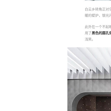
白云乡转角正对
暖的壁炉，银光
此外在一个不起
用了
黑色的圆孔
浅笑。