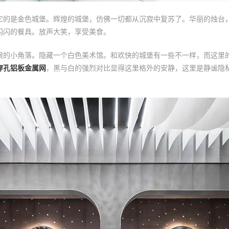
它的是金色城堡。辉煌的城堡，仿佛一切都从沉寂中复苏了。华丽的烛台
闪闪的餐具。放声大笑，享受美食。
眼的小角落。隐藏一个白色美术馆。和欢快的城堡有一些不一样，而这里
穿孔铝板金属网
，黑与白的强烈对比显得这里格外的安静，这里是静谧隐