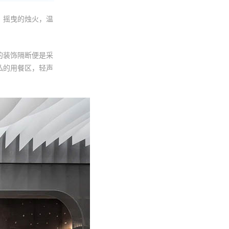
，摇曳的烛火，温
的装饰隔断便是采
私的用餐区，轻声