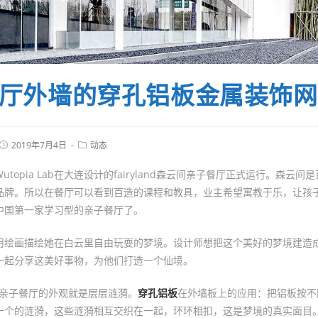
厅外墙的穿孔铝板金属装饰网
Post
Post
2019年7月4日
动态
published:
category:
Wutopia Lab在大连设计的fairyland森云间亲子餐厅正式运行。森云间是百造
品牌。所以在餐厅可以看到百造的课程和教具，业主希望寓教于乐，让孩
中国第一家学习型的亲子餐厅了。
用绘画描绘她在白云里自由玩耍的梦境。设计师想把这个美好的梦境建造
一起分享这美好事物，为他们打造一个仙境。
森云间亲子餐厅的外观就是层层涟漪。
穿孔铝板
在外墙板上的应用：把铝板按不
一个的涟漪，这些涟漪相互交织在一起，环环相扣，这是梦境的真实面目