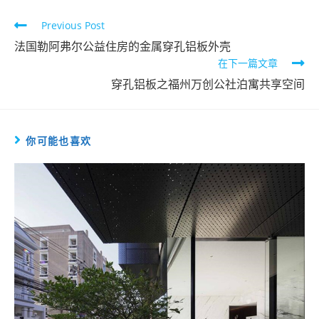
Read
Previous Post
more
法国勒阿弗尔公益住房的金属穿孔铝板外壳
在下一篇文章
articles
穿孔铝板之福州万创公社泊寓共享空间
你可能也喜欢