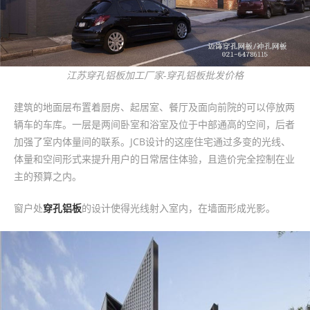
江苏穿孔铝板加工厂家-穿孔铝板批发价格
建筑的地面层布置着厨房、起居室、餐厅及面向前院的可以停放两
辆车的车库。一层是两间卧室和浴室及位于中部通高的空间，后者
加强了室内体量间的联系。JCB设计的这座住宅通过多变的光线、
体量和空间形式来提升用户的日常居住体验，且造价完全控制在业
主的预算之内。
窗户处
穿孔铝板
的设计使得光线射入室内，在墙面形成光影。