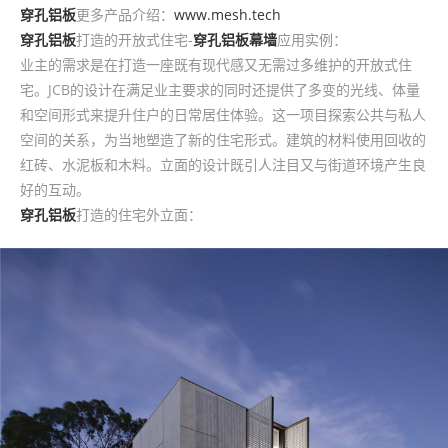
穿孔铝板
更多产品介绍：
www.mesh.tech
穿孔铝板
打造的开放式住宅-
穿孔铝板幕墙
应用实例：
业主的需求是在打造一座既有现代感又无需过多维护的开放式住
宅。JCB的设计在满足业主要求的同时还提供了多变的光线、体量
和空间形式来提升住户的日常居住体验。这一项目探索公共与私人
空间的关系，为当地塑造了新的住宅形式。建筑的材料使用回收的
红砖、水泥板和木料。立面的设计既引人注目又与街道环境产生良
好的互动。
穿孔铝板
打造的住宅外立面：