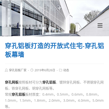
Skip
to
content
上海迈饰新材料科技有限公司
穿孔铝板打造的开放式住宅-穿孔铝
板幕墙
Post
Post
Post
穿孔铝板厂家
2019年6月26日
动态
author:
published:
category:
穿孔网板
按照板材可分为
穿孔铝板
、镀锌穿孔网板、不锈钢穿孔网
板、铁穿孔网板、铜穿孔网板等。
常规
穿孔铝板
板材厚度：0.4mm，0.5mm，0.6mm，0.8mm，
1.0mm，1.5mm，1.8mm，2.0mm，3.0mm，4.0mm，5.0mm
等。