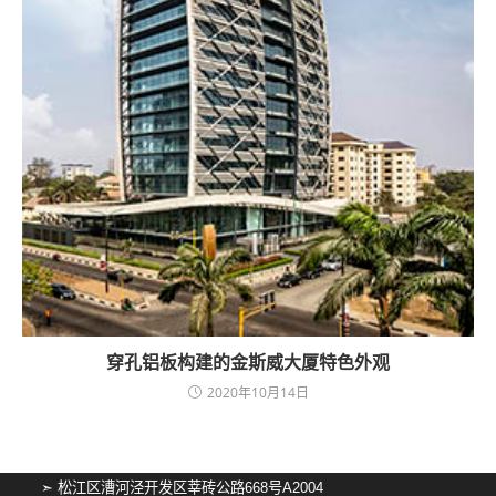
穿孔铝板构建的金斯威大厦特色外观
2020年10月14日
➣ 松江区漕河泾开发区莘砖公路668号A2004