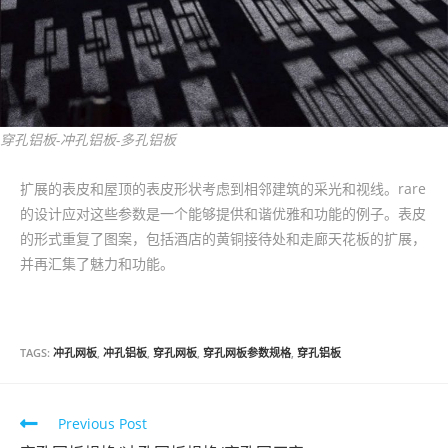
穿孔铝板-冲孔铝板-多孔铝板
扩展的表皮和屋顶的表皮形状考虑到相邻建筑的采光和视线。rare
的设计应对这些参数是一个能够提供和谐优雅和功能的例子。表皮
的形式重复了图案，包括酒店的黄铜接待处和走廊天花板的扩展，
并再汇集了魅力和功能。
TAGS:
冲孔网板
,
冲孔铝板
,
穿孔网板
,
穿孔网板参数规格
,
穿孔铝板
Read
Previous Post