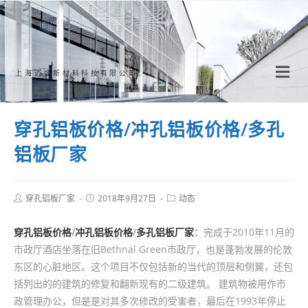
Skip
to
content
上海迈饰新材料科技有限公司
穿孔铝板价格/冲孔铝板价格/多孔
铝板厂家
Post
Post
Post
穿孔铝板厂家
2018年9月27日
动态
author:
published:
category:
穿孔铝板价格
/
冲孔铝板价格
/
多孔铝板厂家
：
完成于2010年11月的
市政厅酒店坐落在旧Bethnal Green市政厅，也是蓬勃发展的伦敦
东区的心脏地区。这个项目不仅包括新的当代的顶层和侧翼，还包
括列出的的建筑的修复和翻新现有的二级建筑。 建筑物被用作市
政管理办公，但是是对其多次修改的受害者，最后在1993年停止