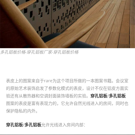
多孔铝板价格-穿孔铝板厂家-穿孔铝板价格
表皮上的图案来自于rare为这个项目所做的一本图案书籍。会议室
的原始艺术装饰启发了参数化模式的表皮，设计不仅在铝皮方面实
验还有从散热器和空调封面装饰墙板的实验。
穿孔铝板
/
多孔铝板
图案的表皮是富有表现力的，它允许自然光线进入的房间，同时也
保护隐私的内外。
穿孔铝板
/
多孔铝板
允许光线进入房间内部：