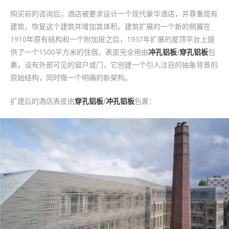
购买前的咨询后，酒店被要求设计一个现代豪华酒店，并尊重现有
建筑，恢复这个建筑并增加其体积。建筑扩展的一个新的侧翼在
1910年原有结构和一个附加层之后，1937年扩展的屋顶平台上提
供了一个1500平方米的住宿。表皮完全用由
冲孔铝板
/
穿孔铝板
包
裹，没有外部可见的窗户或门，它创建一个引人注目的抽象背景的
原始结构，同时做一个明确的新架构。
扩建后的酒店表皮由
穿孔铝板
/
冲孔铝板
包裹：